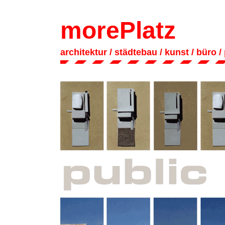
morePlatz
architektur
/ städtebau
/
kunst
/
büro
/