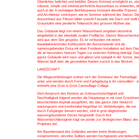
Oberlichter belichtet und belüftet. Dieses Konzept ermöglicht es, ei
robuste, simple und minimal perforierte Aussenhaut zu entwerfen, d
auch in der 6-monatigen Betriebspause konstant dieselbe Präsenz
und Architektur verkörpert, wie im Sommer während der Saison. Di
Aussenhaut aus Fliesen bildet sowohl Fassade wie Dach und stellt 
Graustufen eine pixelierte Teilansicht des grossen Mythen dar.
Das Gebäude liegt von einem Wasserband umgeben dezentral
eingebettet in der ebenfalls ovalen Freifläche. Dieses Wasserbecke
wird aus dem See gespeist. Es ist verbunden mit einem
bauteilaktivierenden Kühlsystem der Aussenwände und als
namensgebendes Extra mit einer Fontänen-Installation auf dem Dac
die an besonders heissen Tagen zur externen Kühlung beiträgt. Da
ganze Gebäude wird nass und glänzt und spiegelt in der Sonne, da
Wasser läuft über die gerundeten Kanten zurück in das Becken.
LANDSCHAFT
Die Wegeverbindungen ordnen sich der Dominanz der Parkanlage
unter und werden durch Form und Farbgebung in ihr camoufliert - e
entsteht eine Grün in Grün Camouflage-Collage.
Dem Anspruch des Kioskes an Gebrauchstüchtigkeit und
Nachhaltigkeit folgend werden die Hauptwege in mit zwei Grüntönen
beschichteten Asphalt ausgeführt, der das ganze Jahr hindurch
wartungsarm und komfortabel begehbar ist. Verbindungen, die nur
durch Fußgänger benutzt werden, sind in grün abgestreuter
wassergebundener Decke hergestellt. Durch ihre
Wasserdurchlässigkeit trägt sie positiv zur ökologischen Bilanz des
Projektes bei.
Am Baumbestand des Geländes werden keine Änderungen
vorgenommen, einzelne Solitäre werden hochgeastet und beleuchte