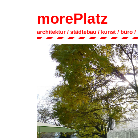
morePlatz
architektur
/ städtebau
/
kunst
/
büro
/