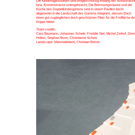
Die Kindertagesstätten sind erdgeschossig entlang der Nordstrass
bzw. Kronenstrasse untergebracht. Die Betreuungsräume und die
Küche des Doppelkindergartens sind in einem Pavillon leicht
abgesenkt in die Landschaft des Gartens integriert, dessen Dach
einen gut zugänglichen doch geschützten Platz für die Freifläche de
Krippe bietet.
Team credits:
Caro Baumann, Johannes Schele, Freddie Slot, Michel Zethof, Denn
Holten, Stephan Boon, Christianne Schets
Landscape: Manmadeland, Christian Bohne