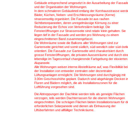
Gebäude entsprechend umgesetzt in der Ausarbeitung der Fassad
und der Organisation der Wohnungen.
In dem schmaleren Gebäudeteil entlang der Kornhausstrasse werd
Bäder, Küchen, Neben- und Erschliessungsräume (Kerne)
strassenseitig organisiert. Die Fassade ist aus rauhen
Sichtbetonpaneelen, deren unregelmässige Körnung zu einer
Reduzierung der Echos von Verkehrslärm beiträgt. Die
Fensteröffnungen zur Strassenseite sind relativ klein gehalten. Sie
liegen tief in der Fassade und werden pro Wohnung zu einem
eingeschnittenen Band zusammengefasst.
Die Wohnräume sowie die Balkons aller Wohnungen sind zur
Gartenseite gerichtet und somit südlich, süd-westlich oder süd-östli
orientiert. Die Fassade zur Gartenseite wird charakerisiert durch
grosse Fensteröffnungen, die privaten Aussenräume und durch ein
lebendige im Tagesverlauf changierende Farbgebung der eloxierten
Alupaneele.
Alle Wohnungen weisen interne Abstellräume auf, was Flexibilität bei
der Installation von entweder zentralen oder dezentralen
Lüftungsanlagen ermöglicht. Die Wohnungen sind durchgängig mit
3.00m Geschosshöhe geplant. Dadurch sind abgehängte Decken i
Fluren und Bädern möglich, die als Installationszonen für die
Luftführung vorgesehen sind.
Die Abtreppungen der Dachlinie werden teils als geneigte Flächen
verzogen, teils werden Dachterrassen für die oberen Wohnungen
eingeschnitten. Die schrägen Flächen bieten Installationsraum für d
erforderlichen Solarpaneele und dienen als Einhausung der
Liftüberfahrten und allfälliger Technikräume.