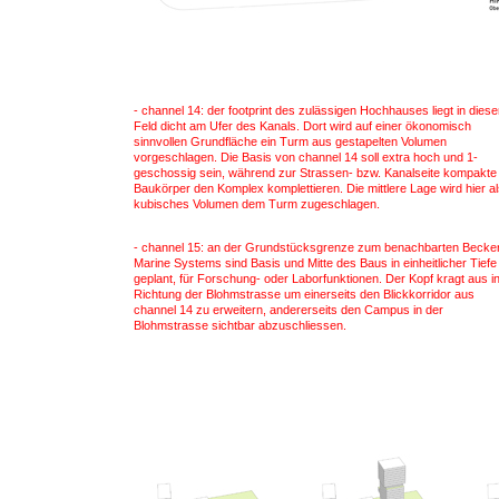
- channel 14: der footprint des zulässigen Hochhauses liegt in dies
Feld dicht am Ufer des Kanals. Dort wird auf einer ökonomisch
sinnvollen Grundfläche ein Turm aus gestapelten Volumen
vorgeschlagen. Die Basis von channel 14 soll extra hoch und 1-
geschossig sein, während zur Strassen- bzw. Kanalseite kompakte
Baukörper den Komplex komplettieren. Die mittlere Lage wird hier a
kubisches Volumen dem Turm zugeschlagen.
- channel 15: an der Grundstücksgrenze zum benachbarten Becke
Marine Systems sind Basis und Mitte des Baus in einheitlicher Tiefe
geplant, für Forschung- oder Laborfunktionen. Der Kopf kragt aus i
Richtung der Blohmstrasse um einerseits den Blickkorridor aus
channel 14 zu erweitern, andererseits den Campus in der
Blohmstrasse sichtbar abzuschliessen.