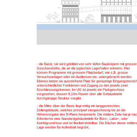
- die Basis: sie wird gebildet von sehr tiefen Baukörpern mit grosser
Geschosshöhe, die an die typischen Lagerhallen erinnern. Hier
können Programme mit grossem Platzbedarf, wie z.B. grosse
Versuchsanlagen oder ein Auditorium etc. untergebracht werden.
Ebenso bieten sie ausreichend Platz für geräumige Eingangsbereic
unterschiedlicher Funktionen und Zugang zu den jeweils zwei
Erschliessungskernen. Im UG ist jeweils ein Parkgeschoss
vorgesehen, dessen 8,10m Raster über alle Gebäudeteile
durchgängige Struktur vorgibt.
- die Mitte: über der Basis liegt mittig ein langgestrecktes
Zeilengebäude, welches prinzipiell viergeschossig bis an die
Höhenvorgabe des B-Plans heranreicht. Die mittlere Zeile hat je na
Erfordernis eine Standardgebäudetiefe für Büro-, Labor-, oder
Kombigrundrisse und ist flexibel einteilbar. Die Dächer dieser mittler
Lage werden für Aufenthalt begrünt.